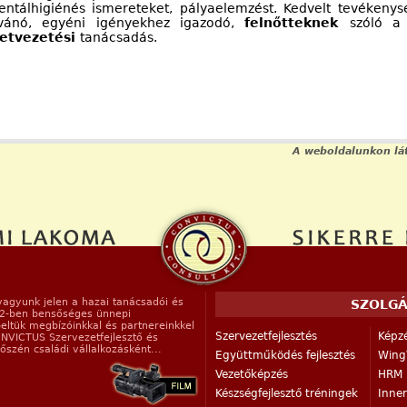
ntálhigiénés ismereteket, pályaelemzést. Kedvelt tevékenys
ívánó, egyéni igényekhez igazodó,
felnőtteknek
szóló 
letvezetési
tanácsadás.
A weboldalunkon lát
vagyunk jelen a hazai tanácsadói és
SZOLGÁ
12-ben bensőséges ünnepi
eltük megbízóinkkal és partnereinkkel
Szervezetfejlesztés
Képzé
ONVICTUS Szervezetfejlesztő és
szén családi vállalkozásként...
Együttműködés fejlesztés
Wing
Vezetőképzés
HRM r
Készségfejlesztő tréningek
Inne