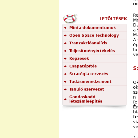
m
R
LETÖLTÉSEK
Me
Da
Minta dokumentumok
a 
Ma
Open Space Technology
A 
Tranzakcióanalízis
ép
ta
Teljesítményértékelés
ve
Képzések
Csapatépítés
S
Stratégia tervezés
Tudásmenedzsment
O
o
Tanuló szervezet
sz
n 
Gondoskodó
létszámleépítés
f
É
bi
f
vi
ve