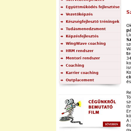
Együttműködés fejlesztése
S
Vezetőképzés
Készségfejlesztő tréningek
O
Tudásmenedzsment
p
Li
Képzésfejlesztés
S
WingWave coaching
sz
Wa
HRM rendszer
t
34
Mentori rendszer
ko
Coaching
is
Ko
Karrier coaching
cí
Outplacement
és
Re
Tö
sz
(t
En
kö
A 
és
gy