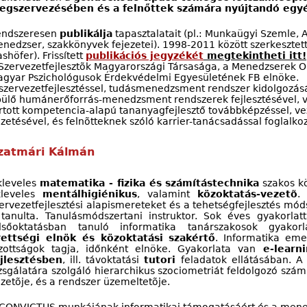
egszervezésében és a felnőttek számára nyújtandó egyé
endszeresen
publikálja
tapasztalatait (pl.: Munkaügyi Szemle, 
nedzser, szakkönyvek fejezetei). 1998-2011 között szerkesztet
shöfer). Frissített
publikációs jegyzékét
megtekintheti itt!
Szervezetfejlesztõk Magyarországi Társasága, a Menedzserek O
gyar Pszichológusok Érdekvédelmi Egyesületének FB elnöke.
szervezetfejlesztéssel, tudásmenedzsment rendszer kidolgozá
ülő humánerőforrás-menedzsment rendszerek fejlesztésével, v
rtott kompetencia-alapú tananyagfejlesztő továbbképzéssel, ve
zetésével, és felnõtteknek szóló karrier-tanácsadással foglalk
zatmári Kálmán
kleveles
matematika - fizika és számítástechnika
szakos kö
kleveles
mentálhigiénikus
, valamint
közoktatás-vezetõ
.
ervezetfejlesztési alapismereteket és a tehetségfejlesztés mód
tanulta. Tanulásmódszertani instruktor. Sok éves gyakorlatt
elsőoktatásban tanuló informatika tanárszakosok gyakorl
rettségi elnök és közoktatási szakértő
. Informatika emel
zottságok tagja, időnként elnöke. Gyakorlata van
e-learni
ejlesztésben
, ill. távoktatási
tutori
feladatok ellátásában. A 
zsgálatára szolgáló hierarchikus szociometriát feldolgozó szá
zetõje, és a rendszer üzemeltetõje.