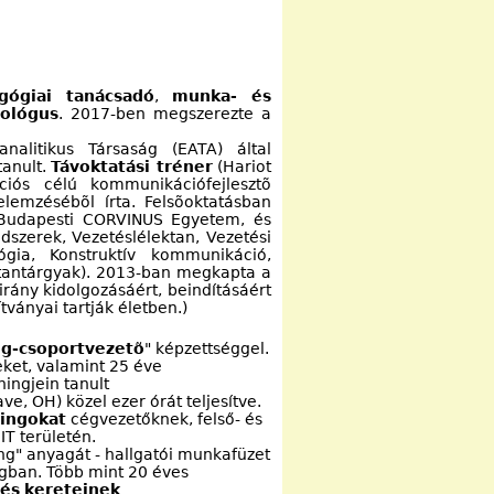
gógiai tanácsadó
,
munka- és
hológus
. 2017-ben megszerezte a
nalitikus Társaság (EATA) által
tanult.
Távoktatási tréner
(Hariot
ációs célú kommunikációfejlesztõ
lemzésébõl írta. Felsõoktatásban
a Budapesti CORVINUS Egyetem, és
szerek, Vezetéslélektan, Vezetési
lógia, Konstruktív kommunikáció,
 tantárgyak). 2013-ban megkapta a
rány kidolgozásáért, beindításáért
tványai tartják életben.)
ng-csoportvezetõ
" képzettséggel.
eket, valamint 25 éve
ingjein tanult
e, OH) közel ezer órát teljesítve.
ingokat
cégvezetőknek, felső- és
IT területén.
ng" anyagát - hallgatói munkafüzet
ágban. Több mint 20 éves
tés
kereteinek