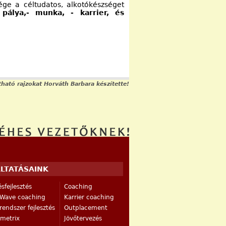
ége a céltudatos, alkotókészséget
a
pálya,- munka, - karrier, és
ható rajzokat Horváth Barbara készítette!
LTATÁSAINK
sfejlesztés
Coaching
Wave coaching
Karrier coaching
endszer fejlesztés
Outplacement
rmetrix
Jövőtervezés