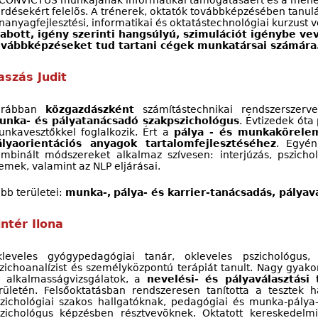
CONVICTUS munkájának informatikai támogatásáért és a mene
rdésekért felelõs. A trénerek, oktatók továbbképzésében tanul
nanyagfejlesztési, informatikai és oktatástechnológiai kurzust 
zabott, igény szerinti hangsúlyú, szimulációt igénybe ve
ovábbképzéseket tud tartani cégek munkatársai számára
aszás Judit
orábban
közgazdászként
számítástechnikai rendszerszerve
unka- és pályatanácsadó szakpszichológus
. Évtizedek óta 
nkavesztőkkel foglalkozik. Ért a
pálya - és munkakörelem
ályaorientációs anyagok tartalomfejlesztéséhez
. Egyé
mbinált módszereket alkalmaz szívesen: interjúzás, pszichol
emek, valamint az NLP eljárásai.
bb területei:
munka-,
pálya- és karrier-tanácsadás, pályav
intér Ilona
kleveles gyógypedagógiai tanár, okleveles pszichológus
zichoanalízist és személyközpontú terápiát tanult. Nagy gyak
 alkalmasságvizsgálatok, a
nevelési- és pályaválasztási 
rületén. Felsőoktatásban rendszeresen tanította a tesztek 
zichológiai szakos hallgatóknak, pedagógiai és munka-pálya
zichológus képzésben résztvevõknek. Oktatott kereskedelmi 