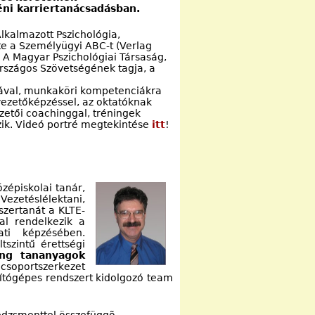
ni karriertanácsadásban.
Alkalmazott Pszichológia,
te a Személyügyi ABC-t (Verlag
A Magyar Pszichológiai Társaság,
rszágos Szövetségének tagja, a
sával, munkaköri kompetenciákra
ezetőképzéssel, az oktatóknak
zetői coachinggal, tréningek
ozik. Videó portré megtekintése
itt
!
zépiskolai tanár,
 Vezetéslélektani,
szertanát a KLTE-
al rendelkezik a
ati képzésében.
tszintű érettségi
ng tananyagok
csoportszerkezet
mítógépes rendszert kidolgozó team