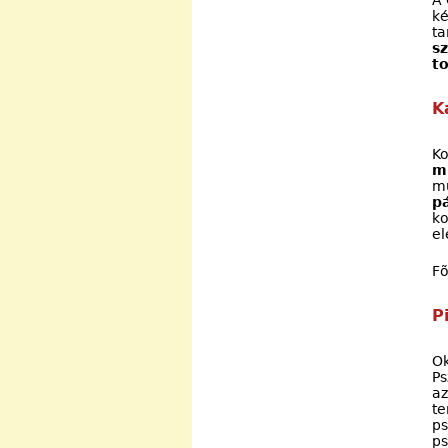
A 
ké
ta
s
t
K
K
m
mu
p
ko
el
Fõ
P
O
Ps
az
te
ps
ps