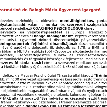
zatmáriné dr. Balogh Mária ügyvezető igazgató
kleveles pszichológus, okleveles
mentálhigiénikus, peda
ályatanácsadó
, valamint
munka- és szervezet szakpszic
cenccel rendelkező
COACHING PSZICHOLÓGUS
címet.
zervezet- és vezetésfejlesztést
az Európai Tranzakcióa
ervezett két éves
"Change management"
képzés keretében 
tt Univ.). Egyetemi doktori disszertációját pályaszocializ
réningcsoportok fejlődési dinamikájának
összehasonlító e
 éve óraadóként dolgozott, ill. dolgozik az ELTE, a BME, 
rábban a METU megbízásából (Csoportos alkotástechnikai mód
meretek, Szervezetfejlesztés, Munka- és szervezetpszicho
mmunikációs és tárgyalási készségek fejlesztése, Mediáció c.
mzetes főiskolai tanári
címet a szervezeti mediátor MA szaki
 a Mediátor Műhely új életrekeltéséért. (Ez utóbbi munkáját taní
ndelkezik a Magyar Pszichológiai Társaság által kiadott "
Tréni
bb, mint 30 éve vezet személyiség- és készségfejlesztõ tréning
ervezetfejlesztő műhelymunkákat. Többféle coaching iskola trén
ranzakcióanalitikus, rendszerdinamikai, spiráldinamikai, Wingwav
nél jelentősebb magasabb óraszámban nyújtott és nyújt
coach
zépszintű vezetőknek, vezetőjelölteknek, különösen gépipar és 
PHARE által támogatott "Személyiség- és készségfejlesztõ tréni
 tréneri kézikönyv - 60 pszichológus tréner alkalmazza az orsz
akorlata van a
gondoskodó típusú tömeges létszámleépí