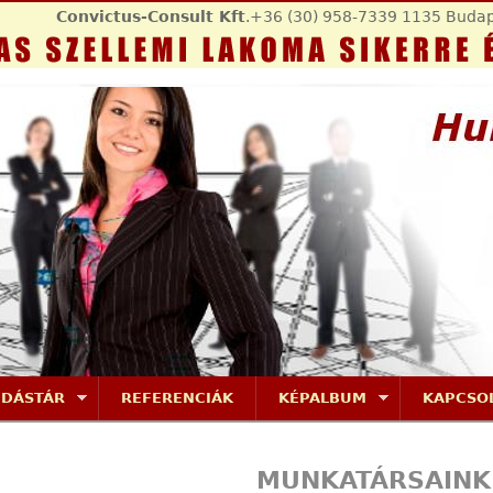
Jump to navigation
Convictus-Consult Kft
.+36 (30) 958-7339 1135 Budap
UDÁSTÁR
REFERENCIÁK
KÉPALBUM
KAPCSO
MUNKATÁRSAINK