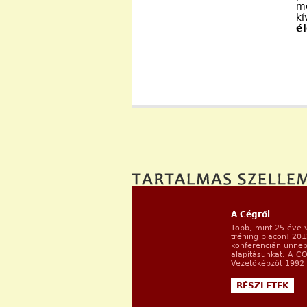
me
k
é
A Cégről
Több, mint 25 éve 
tréning piacon! 20
konferencián ünnep
alapításunkat. A C
Vezetőképzőt 1992 ő
RÉSZLETEK