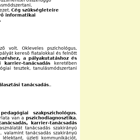
dzsmenttel összefüggõ
ásmódszertani,
vezet.
Cég szükségleteire
vő informatikai
.
zõ volt. Okleveles pszichológus,
pályát keresõ fiatalokkal és felnõtt
zéshez, a pályakutatáshoz és
ni
karrier-tanácsadás
keretében
ógiai tesztek, tanulásmódszertani
álasztási tanácsadás
..
,
pedagógiai szakpszichológus
.
orlata van a
pszichodiagnosztika
,
tanácsadás, karrier-tanácsadás
használatát tanácsadás szakirányú
-, valamint tanácsadás szakirányú
lélektant, üzleti kommunikációt,