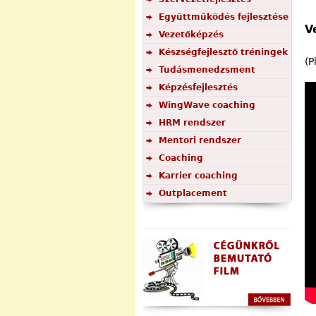
Együttműködés fejlesztése
V
Vezetőképzés
Készségfejlesztő tréningek
(P
Tudásmenedzsment
Képzésfejlesztés
WingWave coaching
HRM rendszer
Mentori rendszer
Coaching
Karrier coaching
Outplacement