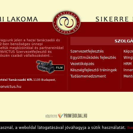
vagyunk jelen a hazai tanácsadói és
SZOLGÁ
12-ben bensőséges ünnepi
eltük megbízóinkkal és partnereinkkel
Szervezetfejlesztés
Képzé
ONVICTUS Szervezetfejlesztő és
szén családi vállalkozásként...
Együttműködés fejlesztés
Wing
Vezetőképzés
HRM r
Készségfejlesztő tréningek
Inne
Tudásmenedzsment
Mento
etési Tanácsadó Kft.
1135 Budapest,
onvictus.hu
asznál, a weboldal látogatásával jóváhagyja a sütik használatát.
Tu