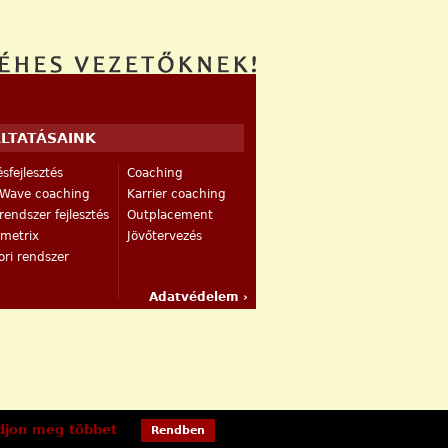
LTATÁSAINK
sfejlesztés
Coaching
Wave coaching
Karrier coaching
endszer fejlesztés
Outplacement
rmetrix
Jövőtervezés
ri rendszer
Adatvédelem ›
djon meg többet
Rendben