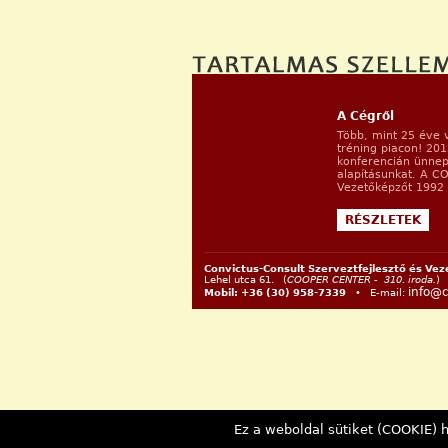
A Cégről
Több, mint 25 éve 
tréning piacon! 20
konferencián ünnep
alapításunkat. A C
Vezetőképzőt 1992 ő
RÉSZLETEK
Convictus-Consult Szerveztfejlesztő és Vez
Lehel utca 61. (
COOPER CENTER - 310. iroda.
)
info@c
Mobil: +36 (30) 958-7339
• E-mail:
Ez a weboldal sütiket (COOKIE) h