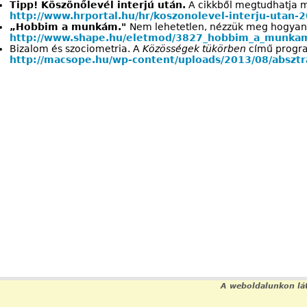
Tipp! Köszönőlevél interjú után.
A cikkből megtudhatja mi
http://www.hrportal.hu/hr/koszonolevel-interju-utan
„Hobbim a munkám."
Nem lehetetlen, nézzük meg hogyan
http://www.shape.hu/eletmod/3827_hobbim_a_munka
Bizalom és szociometria. A
Közösségek tükörben
című program
http://macsope.hu/wp-content/uploads/2013/08/absz
A weboldalunkon lát