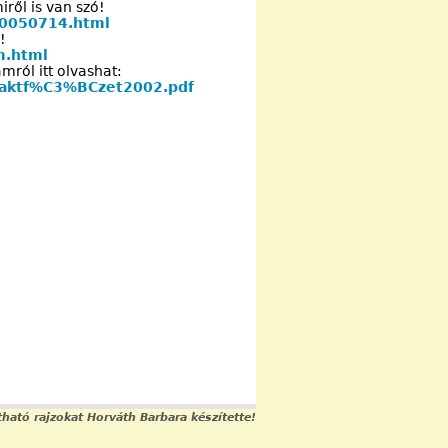
ről is van szó!
-20050714.html
!
m.html
ról itt olvashat:
traktf%C3%BCzet2002.pdf
ható rajzokat Horváth Barbara készítette!