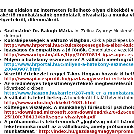
zen az oldalon az interneten fellelhető olyan cikkekből
zakértő munkatársaink gondolatait olvashatja a munka v
elyzetekről, dilemmákról.
Szatmáriné Dr. Balogh Mária.
In: Zelina György: Mesters
(Interjú)
Kulcsképességek a változó világban.
Cikk a piacképes ko
http://www.hrportal.hu/c/kulcskepessegek-a-siker-kul
Igazságos és empatikus a jó főnök.
Gondolatok a vezetői 
http://www.origo.hu/allas/tipp/20070814-igazsagos-es
Milyen a hatékony eszmecsere? A vállalati meetingről
http://www.hrportal.hu/c/milyen-a-hatekony-eszmecser
20040907.html
Vezetői értekezlet reggel 7-kor. Hogyan hozzuk ki bel
http://www.piacesprofit.hu/gazdasag/vezetoi_ertekezl
Az eredményes teljesítményértékelő megbeszélésről
következő cikkben:
http://www.haszon.hu/karrier/287-mit_er_a_munkatars
A vállalat is lehet beteg.
A tünetekről itt talál bővebb inf
http://www.mfor.hu/cikkek/14681.html
Költséges viszályok. A munkahelyi fúrásokról pszicho
http://download.microsoft.com/download/d/2/6/d26c
25f10fe78413/Koltseges_viszalyok.pdf
A próbamunka is feketemunka? „Joghézag miatt bárm
feketemunka miatt az a vállalkozás, amely próbamunká
munkatársat.
"
http://index.hu/gazdasag/magyar/prom