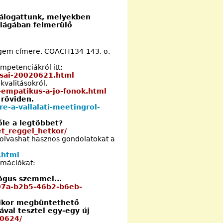
 válogattunk, melyekben
ilágában felmerülő
égem címere. COACH134-143. o.
mpetenciákról itt:
csai-20020621.html
kvalitásokról.
-empatikus-a-jo-fonok.html
 röviden.
e-a-vallalati-meetingrol-
őle a legtöbbet?
et_reggel_hetkor/
olvashat hasznos gondolatokat a
.html
ormációkat:
lógus szemmel...
007a-b2b5-46b2-b6eb-
ikor megbüntethető
val tesztel egy-egy új
u0624/