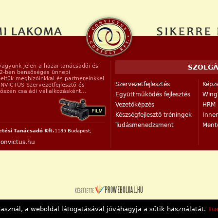
vagyunk jelen a hazai tanácsadói és
SZOLGÁ
12-ben bensőséges ünnepi
eltük megbízóinkkal és partnereinkkel
Szervezetfejlesztés
Képzé
ONVICTUS Szervezetfejlesztő és
szén családi vállalkozásként...
Együttműködés fejlesztés
Wing
Vezetőképzés
HRM r
Készségfejlesztő tréningek
Inne
Tudásmenedzsment
Mento
etési Tanácsadó Kft.
1135 Budapest,
onvictus.hu
asznál, a weboldal látogatásával jóváhagyja a sütik használatát.
Tu