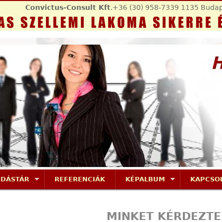
Jump to navigation
Convictus-Consult Kft
.+36 (30) 958-7339 1135 Budap
UDÁSTÁR
REFERENCIÁK
KÉPALBUM
KAPCSO
MINKET KÉRDEZTE