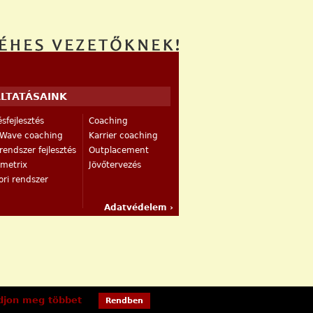
LTATÁSAINK
sfejlesztés
Coaching
Wave coaching
Karrier coaching
endszer fejlesztés
Outplacement
rmetrix
Jövőtervezés
ri rendszer
Adatvédelem ›
djon meg többet
Rendben