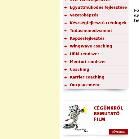
Együttműködés fejlesztése
E
Vezetőképzés
s
h
Készségfejlesztő tréningek
Tudásmenedzsment
Képzésfejlesztés
WingWave coaching
HRM rendszer
Mentori rendszer
Coaching
Karrier coaching
Outplacement