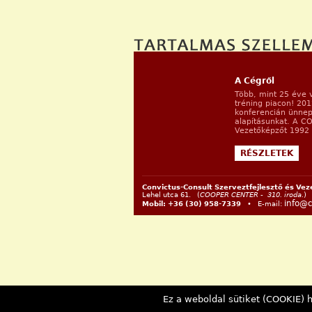
A Cégről
Több, mint 25 éve 
tréning piacon! 20
konferencián ünnep
alapításunkat. A C
Vezetőképzőt 1992 ő
RÉSZLETEK
Convictus-Consult Szerveztfejlesztő és Vez
Lehel utca 61. (
COOPER CENTER - 310. iroda.
)
info@c
Mobil: +36 (30) 958-7339
• E-mail:
Ez a weboldal sütiket (COOKIE) h